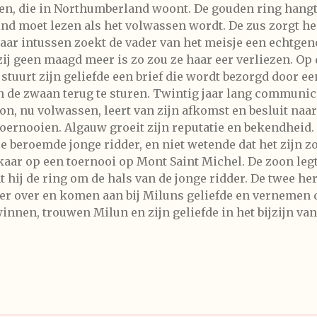
gen, die in Northumberland woont. De gouden ring hangt
kind moet lezen als het volwassen wordt. De zus zorgt he
maar intussen zoekt de vader van het meisje een echtgen
 zij geen maagd meer is zo zou ze haar eer verliezen. O
j stuurt zijn geliefde een brief die wordt bezorgd door 
n de zwaan terug te sturen. Twintig jaar lang communic
on, nu volwassen, leert van zijn afkomst en besluit naar
toernooien. Algauw groeit zijn reputatie en bekendheid.
beroemde jonge ridder, en niet wetende dat het zijn zo
aar op een toernooi op Mont Saint Michel. De zoon legt
t hij de ring om de hals van de jonge ridder. De twee h
eer over en komen aan bij Miluns geliefde en vernemen 
innen, trouwen Milun en zijn geliefde in het bijzijn va