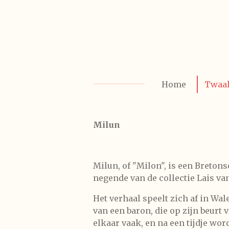
Ga
direct
naar
de
hoofdinhoud
Home
Twaal
Milun
Milun, of "Milon", is een Bretons
negende van de collectie Lais va
Het verhaal speelt zich af in Wal
van een baron, die op zijn beurt 
elkaar vaak, en na een tijdje wor