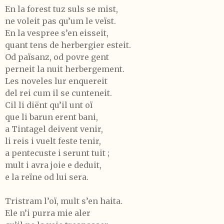
En la forest tuz suls se mist,
ne voleit pas qu’um le veïst.
En la vespree s’en eisseit,
quant tens de herbergier esteit.
Od païsanz, od povre gent
perneit la nuit herbergement.
Les noveles lur enquereit
del rei cum il se cunteneit.
Cil li diënt qu’il unt oï
que li barun erent bani,
a Tintagel deivent venir,
li reis i vuelt feste tenir,
a pentecuste i serunt tuit ;
mult i avra joie e deduit,
e la reïne od lui sera.
Tristram l’oï, mult s’en haita.
Ele n’i purra mie aler