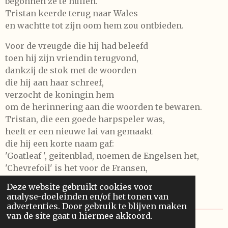
begonnen ze te huilen.
Tristan keerde terug naar Wales
en wachtte tot zijn oom hem zou ontbieden.
Voor de vreugde die hij had beleefd
toen hij zijn vriendin terugvond,
dankzij de stok met de woorden
die hij aan haar schreef,
verzocht de koningin hem
om de herinnering aan die woorden te bewaren.
Tristan, die een goede harpspeler was,
heeft er een nieuwe lai van gemaakt
die hij een korte naam gaf:
'Goatleaf ', geitenblad, noemen de Engelsen het,
'Chevrefoil' is het voor de Fransen,
Ik heb u deze lai, die u net heeft gehoord,
Deze website gebruikt cookies voor
naar waarheid verteld.
analyse-doeleinden en/of het tonen van
advertenties. Door gebruik te blijven maken
van de site gaat u hiermee akkoord.
© 2022 - 2026 Marie de France