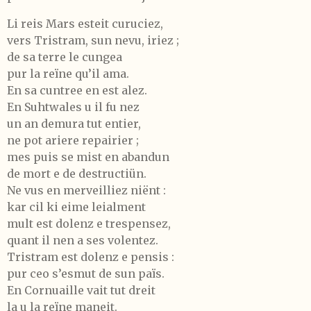
Li reis Mars esteit curuciez,
vers Tristram, sun nevu, iriez ;
de sa terre le cungea
pur la reïne qu’il ama.
En sa cuntree en est alez.
En Suhtwales u il fu nez
un an demura tut entier,
ne pot ariere repairier ;
mes puis se mist en abandun
de mort e de destructiün.
Ne vus en merveilliez niënt :
kar cil ki eime leialment
mult est dolenz e trespensez,
quant il nen a ses volentez.
Tristram est dolenz e pensis :
pur ceo s’esmut de sun païs.
En Cornuaille vait tut dreit
la u la reïne maneit.