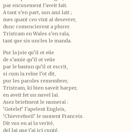
par encusement l’aveit fait.
A tant s’en part, sun ami lait ;
mes quant ceo vint al desevrer,
dunc comencierent a plurer.
Tristram en Wales s’en rala,
tant que sis uncles le manda.
Pur la joie qu’il ot eüe
de s’amie qu’il ot veüe
par le bastun qu’il ot escrit,
si cum la reïne l’ot dit,
pur les paroles remembrer,
Tristram, ki bien saveit harper,
en aveit fet un nuvel lai.
Asez briefment le numerai :
‘Gotelef’ l’apelent Engleis,
‘Chievrefueil’ le nument Franceis.
Dit vus en ai la verité,
del lai que j’ai ici cunté.