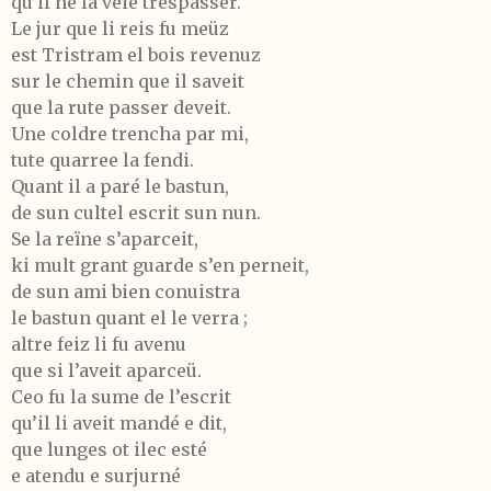
qu’il ne la veie trespasser.
Le jur que li reis fu meüz
est Tristram el bois revenuz
sur le chemin que il saveit
que la rute passer deveit.
Une coldre trencha par mi,
tute quarree la fendi.
Quant il a paré le bastun,
de sun cultel escrit sun nun.
Se la reïne s’aparceit,
ki mult grant guarde s’en perneit,
de sun ami bien conuistra
le bastun quant el le verra ;
altre feiz li fu avenu
que si l’aveit aparceü.
Ceo fu la sume de l’escrit
qu’il li aveit mandé e dit,
que lunges ot ilec esté
e atendu e surjurné