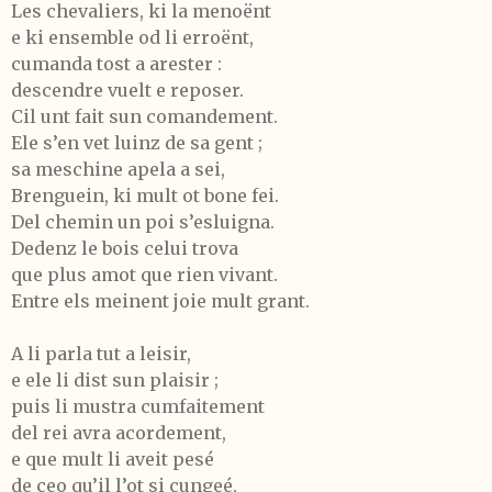
Les chevaliers, ki la menoënt
e ki ensemble od li erroënt,
cumanda tost a arester :
descendre vuelt e reposer.
Cil unt fait sun comandement.
Ele s’en vet luinz de sa gent ;
sa meschine apela a sei,
Brenguein, ki mult ot bone fei.
Del chemin un poi s’esluigna.
Dedenz le bois celui trova
que plus amot que rien vivant.
Entre els meinent joie mult grant.
A li parla tut a leisir,
e ele li dist sun plaisir ;
puis li mustra cumfaitement
del rei avra acordement,
e que mult li aveit pesé
de ceo qu’il l’ot si cungeé,